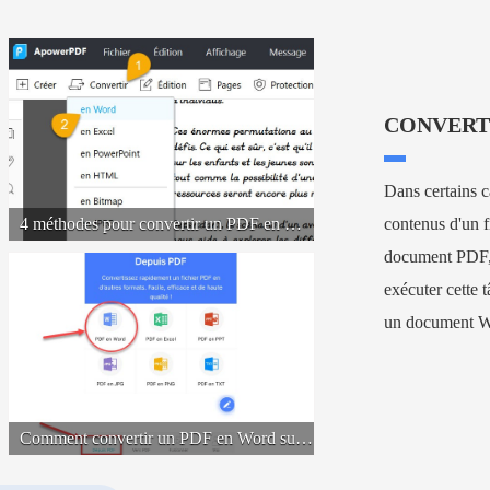
CONVERTI
Dans certains c
4 méthodes pour convertir un PDF en Word
contenus d'un f
document PDF, 
exécuter cette 
un document Wo
Comment convertir un PDF en Word sur iPhone ?