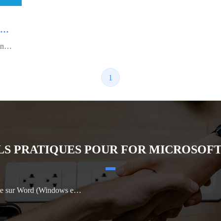
Top 4 des applications PDF pour Android
A la recherche d'applications PDF pour Android, regardez la liste impressionnante des lecteurs PDF mobiles suivante. Lisez cet article !
1
LS PRATIQUES POUR FOR MICROSOFT
ord (Windows et Mac inclus)