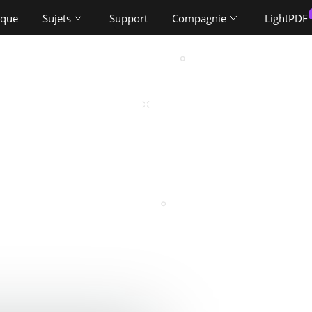
ique
Sujets
Support
Compagnie
LightPDF