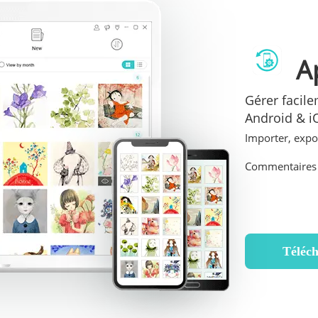
A
Gérer facil
Android & i
Importer, expo
Commentaires (
Téléc