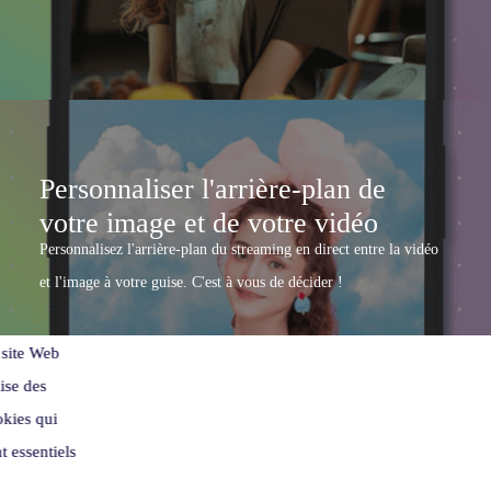
Copyright © 2025 WANGXU TECHNOLOGY CO., LIMITED.
Tous Droits Réservés.
Conditions d'utilisation
Politique de Confidentialité
Personnaliser l'arrière-plan de
Utilisation des cookies
votre image et de votre vidéo
Personnalisez l'arrière-plan du streaming en direct entre la vidéo
Contrat de Licence
et l'image à votre guise. C'est à vous de décider !
 site Web
lise des
okies qui
t essentiels