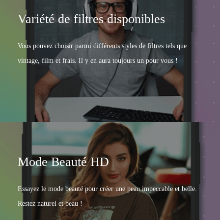
Variété de filtres disponibles
QUI SOMMES NOUS
Vous pouvez choisir parmi différents styles de filtres tels que
À propos de nous
vintage, film et frais. Il y en aura toujours un pour vous !
Contactez-nous
Devenir partenaire
CHOISISSEZ VOTRE LANGUE
Mode Beauté HD
Essayez le mode beauté pour créer une peau impeccable et belle.
Restez naturel et beau !