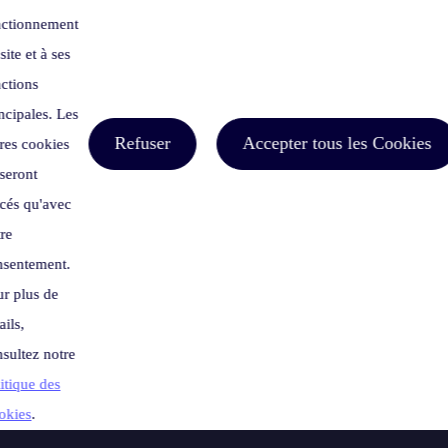
FAQ
nctionnement
site et à ses
ctions
ncipales. Les
Refuser
Accepter tous les Cookies
res cookies
seront
cés qu'avec
re
nsentement.
r plus de
Comment utiliser Casttingo sur Mobile ?
ails,
sultez notre
Comment utiliser la télécommande
itique des
Wi-Fi sur Casttingo
okies
.