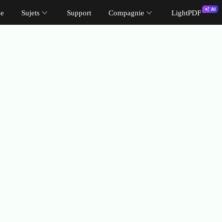
ue
Sujets
Support
Compagnie
LightPDF