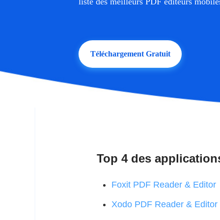
liste des meilleurs PDF éditeurs mobile
Téléchargement Gratuit
Top 4 des application
Foxit PDF Reader & Editor
Xodo PDF Reader & Editor