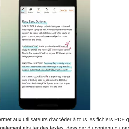
met aux utilisateurs d’accéder à tous les fichiers PDF q
également ajouter des textes, dessiner du contenu ou par