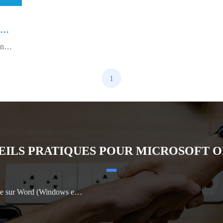
Top 4 des applications PDF pour Android
A la recherche d'applications PDF pour Android, regardez la liste impressionnante des lecteurs PDF mobiles suivante. Lisez cet article !
1
EILS PRATIQUES POUR MICROSOFT O
ord (Windows et Mac inclus)