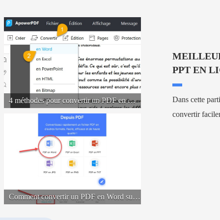
MEILLEU
PPT EN L
Dans cette parti
4 méthodes pour convertir un PDF en Word
convertir faci
Comment convertir un PDF en Word sur iPhone ?