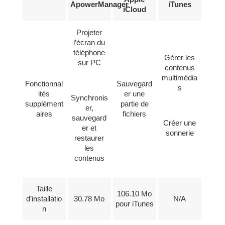
ApowerManager
iTunes
iCloud
Projeter
l’écran du
téléphone
Gérer les
sur PC
contenus
multimédia
Fonctionnal
Sauvegard
s
ités
er une
Synchronis
supplément
partie de
er,
aires
fichiers
sauvegard
Créer une
er et
sonnerie
restaurer
les
contenus
Taille
106.10 Mo
d’installatio
30.78 Mo
N/A
pour iTunes
n