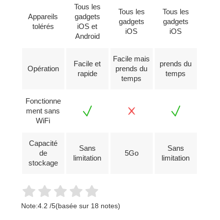
Tous les
Tous les
Tous les
Appareils
gadgets
gadgets
gadgets
tolérés
iOS et
iOS
iOS
Android
Facile mais
Facile et
prends du
Opération
prends du
rapide
temps
temps
Fonctionne
ment sans
WiFi
Capacité
Sans
Sans
de
5Go
limitation
limitation
stockage
Note:
4.2
/
5
(basée sur
18
notes)