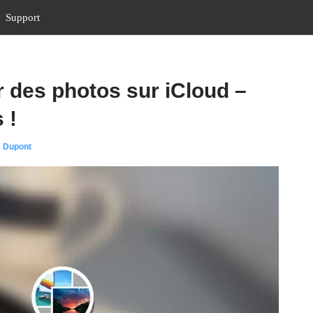
Support
des photos sur iCloud –
 !
k Dupont