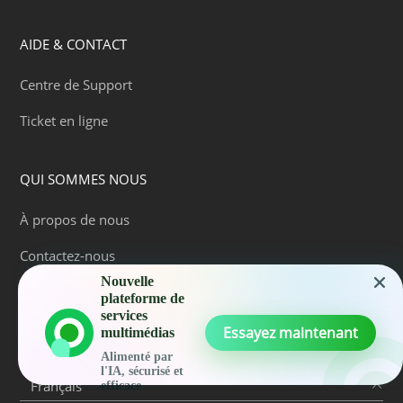
AIDE & CONTACT
Centre de Support
Ticket en ligne
QUI SOMMES NOUS
À propos de nous
Contactez-nous
Nouvelle
Devenir partenaire
plateforme de
services
Essayez maintenant
multimédias
CHOISISSEZ VOTRE LANGUE
Alimenté par
l'IA, sécurisé et
efficace