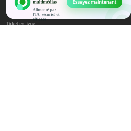
Essayez maintenant
multimédias
Alimenté par
Centre de Support
l'IA, sécurisé et
efficace
Ticket en ligne
QUI SOMMES NOUS
À propos de nous
Contactez-nous
Devenir partenaire
CHOISISSEZ VOTRE LANGUE