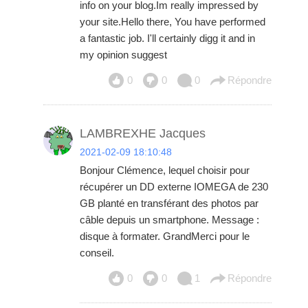
info on your blog.Im really impressed by
your site.Hello there, You have performed
a fantastic job. I'll certainly digg it and in
my opinion suggest
0
0
0
Répondre
LAMBREXHE Jacques
2021-02-09 18:10:48
Bonjour Clémence, lequel choisir pour
récupérer un DD externe IOMEGA de 230
GB planté en transférant des photos par
câble depuis un smartphone. Message :
disque à formater. GrandMerci pour le
conseil.
0
0
1
Répondre