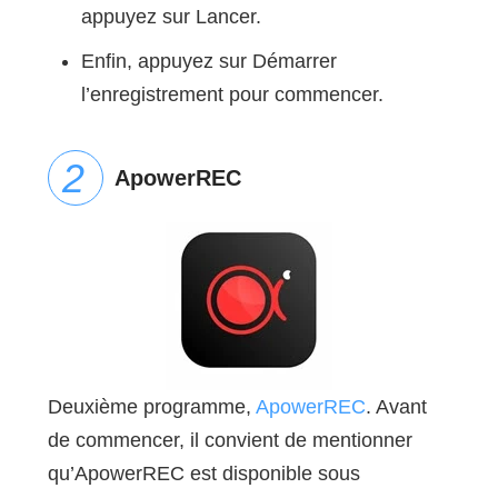
appuyez sur Lancer.
Enfin, appuyez sur Démarrer
l’enregistrement pour commencer.
ApowerREC
Deuxième programme,
ApowerREC
. Avant
de commencer, il convient de mentionner
qu’ApowerREC est disponible sous