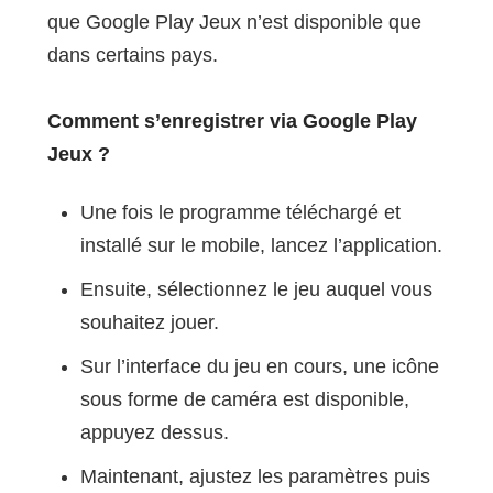
que Google Play Jeux n’est disponible que
dans certains pays.
Comment s’enregistrer via Google Play
Jeux ?
Une fois le programme téléchargé et
installé sur le mobile, lancez l’application.
Ensuite, sélectionnez le jeu auquel vous
souhaitez jouer.
Sur l’interface du jeu en cours, une icône
sous forme de caméra est disponible,
appuyez dessus.
Maintenant, ajustez les paramètres puis