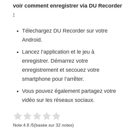
voir comment enregistrer via DU Recorder
:
Télechargez DU Recorder sur votre
Android.
Lancez l’application et le jeu à
enregistrer. Démarrez votre
enregistrement et secouez votre
smartphone pour l’arrêter.
Vous pouvez également partagez votre
vidéo sur les réseaux sociaux.
Note:
4.8
/
5
(basée sur
32
notes)