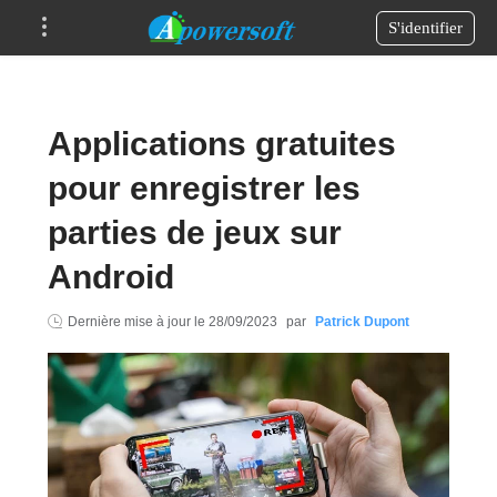
S'identifier
Applications gratuites
pour enregistrer les
parties de jeux sur
Android
Dernière mise à jour le
28/09/2023
par
Patrick Dupont