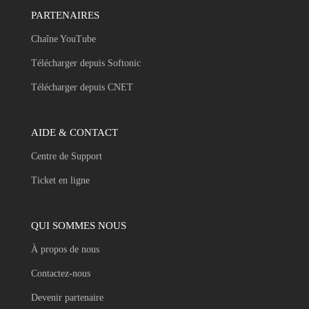
PARTENAIRES
Chaîne YouTube
Télécharger depuis Softonic
Télécharger depuis CNET
AIDE & CONTACT
Centre de Support
Ticket en ligne
QUI SOMMES NOUS
À propos de nous
Contactez-nous
Devenir partenaire