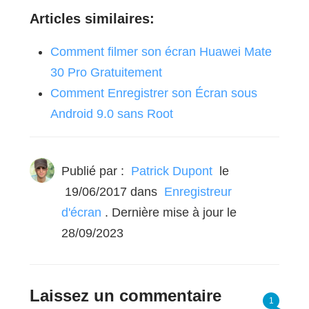
Articles similaires:
Comment filmer son écran Huawei Mate
30 Pro Gratuitement
Comment Enregistrer son Écran sous
Android 9.0 sans Root
Publié par :
Patrick Dupont
le
19/06/2017
dans
Enregistreur
d'écran
. Dernière mise à jour le
28/09/2023
Laissez un commentaire
1