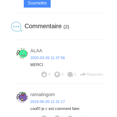
Soumettre
Commentaire
(2)
ALAA
2020-03-26 11:37:56
MERCI
0
0
0
Répondre
ramalingom
2019-06-05 11:31:17
cool!!! je c est comment faire