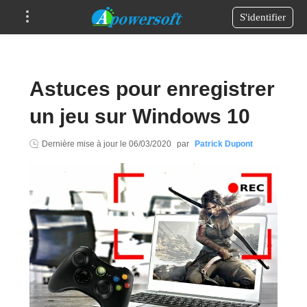
S'identifier
Astuces pour enregistrer
un jeu sur Windows 10
Dernière mise à jour le
06/03/2020
par
Patrick Dupont