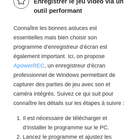
Enregistrer le jeu vidéo via un
outil performant
Connaître les bonnes astuces est
essentielles mais bien choisir son
programme d’enregistreur d’écran est
également important. Ici, on propose
ApowerREC
, un enregistreur d’écran
professionnel de Windows permettant de
capturer des parties de jeu avec son et
caméra intégrés. Suivez ce qui suit pour
connaître les détails sur les étapes à suivre :
Il est nécessaire de télécharger et
d’installer le programme sur le PC.
Lancez le programme et ajustez les