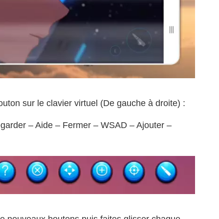
uton sur le clavier virtuel (De gauche à droite) :
egarder – Aide – Fermer – WSAD – Ajouter –
 de nouveaux boutons puis faites glisser chaque