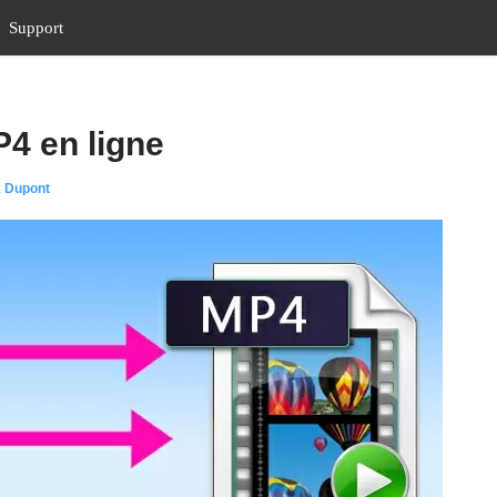
Support
P4 en ligne
k Dupont