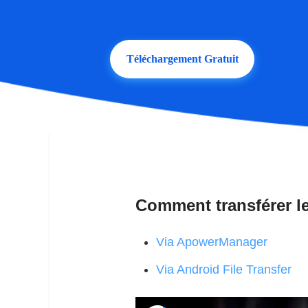
Téléchargement Gratuit
Comment transférer l
Via ApowerManager
Via Android File Transfer