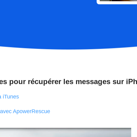
s pour récupérer les messages sur iP
a iTunes
: avec ApowerRescue