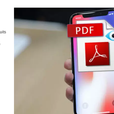
uits
F