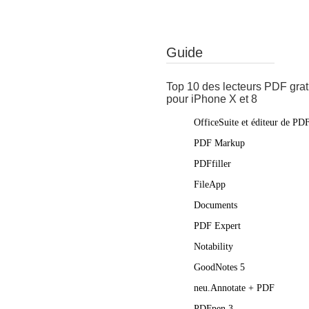
Guide
Top 10 des lecteurs PDF grat
pour iPhone X et 8
OfficeSuite et éditeur de PD
PDF Markup
PDFfiller
FileApp
Documents
PDF Expert
Notability
GoodNotes 5
neu.Annotate + PDF
PDFpen 3