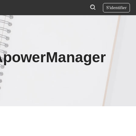
S'identifier
r ApowerManager