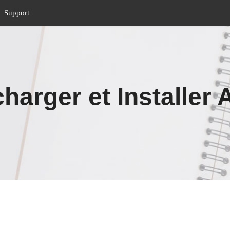
Support
arger et Installe