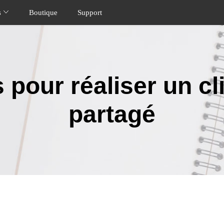
s
Boutique
Support
our réaliser un cl
partagé