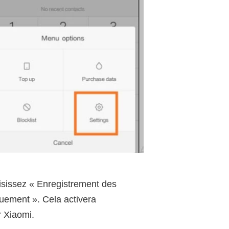
isissez « Enregistrement des
quement ». Cela activera
r Xiaomi.