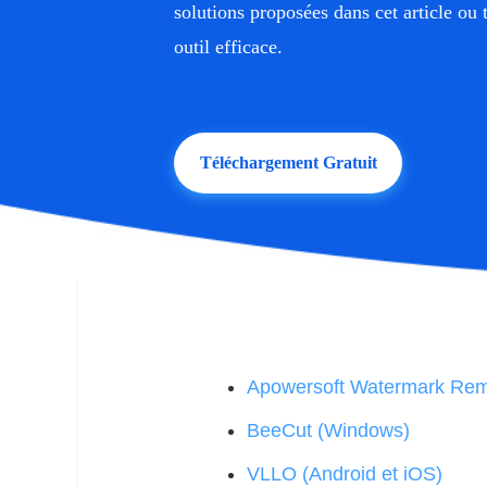
solutions proposées dans cet article ou
outil efficace.
Téléchargement Gratuit
Apowersoft Watermark Re
BeeCut (Windows)
VLLO (Android et iOS)